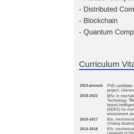
- Distributed Co
- Blockchain
- Quantum Compu
Curriculum Vit
2023-present
PhD candidate 
project, Univers
2018-2022
MSc in mechatro
Technology.
The
based intellige
(ADAS) for moni
environment aro
2016-2017
BSc. mechanical
(Visiting Student
2014-2018
BSc. mechanical
University of Tab