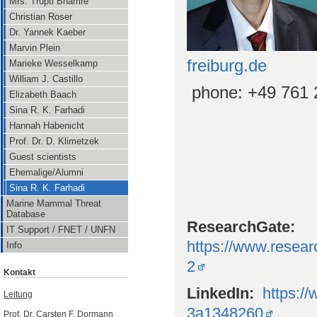
Mrs. Trupti Bhamre
Christian Roser
Dr. Yannek Kaeber
Marvin Plein
freiburg.de
Marieke Wesselkamp
William J. Castillo
phone: +49 761
Elizabeth Baach
Sina R. K. Farhadi
Hannah Habenicht
Prof. Dr. D. Klimetzek
Guest scientists
Ehemalige/Alumni
Sina R. K. Farhadi
Marine Mammal Threat
Database
ResearchGate:
IT Support / FNET / UNFN
https://www.resear
Info
2
Kontakt
LinkedIn:
https://
Leitung
3a1348260
Prof. Dr. Carsten F. Dormann