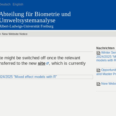
Deutsch
English
Abteilung für Biometrie und
Umweltsystemanalyse
Albert-Ludwigs-Universität Freiburg
›
New Website Notice
Nachrichten
Winter Se
2024/2025 “Mi
e might be switched off once the relevant
models with R
nsferred to the
new
site
, which is currently
Opportunit
and Master Pr
24/2025 “Mixed effect models with R”
New Websi