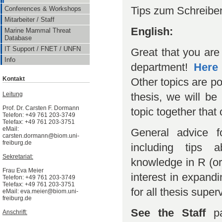
Tips zum Schreiben
Conferences & Workshops
Mitarbeiter / Staff
English:
Marine Mammal Threat
Database
IT Support / FNET / UNFN
Great that you are 
Info
department!
Here
Kontakt
Other topics are po
thesis, we will b
Leitung
Prof. Dr. Carsten F. Dormann
topic together that 
Telefon: +49 761 203-3749
Telefax: +49 761 203-3751
eMail:
General advice f
carsten.dormann@biom.uni-
freiburg.de
including tips 
Sekretariat:
knowledge in R (o
Frau Eva Meier
interest in expandi
Telefon: +49 761 203-3749
Telefax: +49 761 203-3751
for all thesis supe
eMail: eva.meier@biom.uni-
freiburg.de
See the Staff
p
Anschrift: