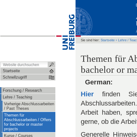
›
Sie sind hier:
Startseite
Lehre / Teac
Themen für Abs
bachelor or ma
Startseite
Schnellzugriff
German:
Forschung / Research
Hier
finden Sie
Lehre / Teaching
Abschlussarbeite
Vorherige Abschlussarbeiten
/ Past Theses
Arbeit haben, spr
Themen für
Abschlussarbeiten / Offers
gerne, ob die Arbe
for bachelor or master
projects
Generelle Hinweis
Kurse / Courses