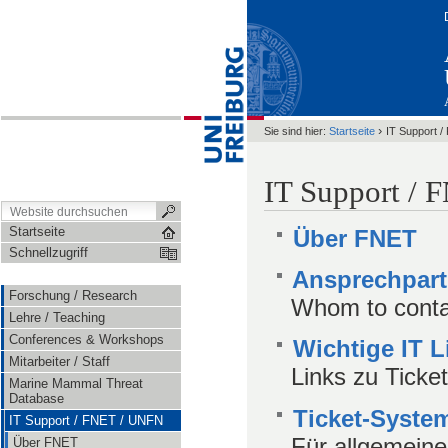
›
Sie sind hier:
Startseite
IT Support 
IT Support /
Startseite
Über FNET
Schnellzugriff
Ansprechpart
Forschung / Research
Whom to contac
Lehre / Teaching
Conferences & Workshops
Wichtige IT L
Mitarbeiter / Staff
Links zu Ticke
Marine Mammal Threat
Database
Ticket-Syste
IT Support / FNET / UNFN
Für allgemein
Über FNET