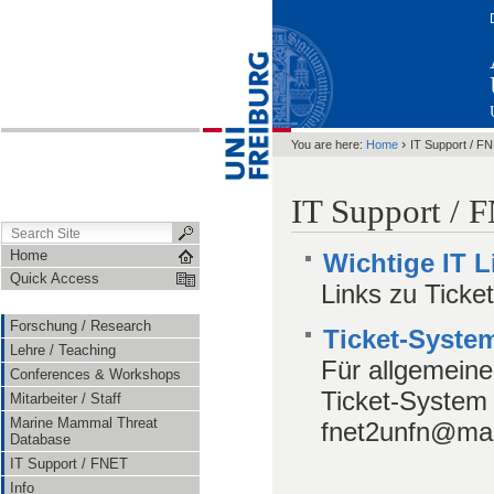
›
You are here:
Home
IT Support / F
IT Support /
Home
Wichtige IT L
Quick Access
Links zu Ticke
Forschung / Research
Ticket-Syste
Lehre / Teaching
Für allgemein
Conferences & Workshops
Ticket-System 
Mitarbeiter / Staff
Marine Mammal Threat
fnet2unfn@mail
Database
IT Support / FNET
Info